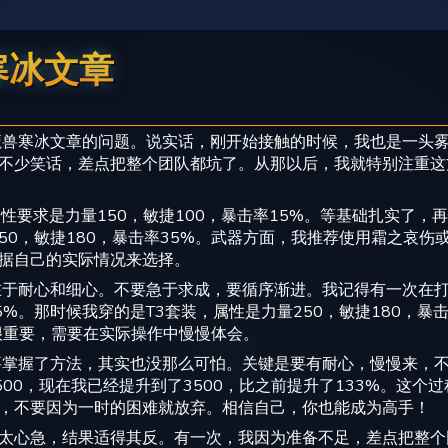
寒冰文章
魔兽寒冰文章的问题。说实话，刚开始接触的时候，我也是一头雾
不少笑话，差点把整个团队都坑了。从那以后，我就特别注重这
要求是力量150，敏捷100，暴击率15%。等基础扎实了，再
250，敏捷180，暴击率35%。武器方面，我推荐使用霜之哀
据自己的实际情况来选择。
在于耐心和细心。不要急于求成，要循序渐进。我记得有一次在打
了75%。那时候我穿的是T3套装，属性是力量250，敏捷180，
都很重要，需要在实际操作中慢慢体会。
要掌握了方法，其实也没那么可怕。关键是要有耐心，慢慢来，
500，现在我已经提升到了3500，比之前提升了133%。这
，不要因为一时的困难就放弃。相信自己，你也能成为高手！
太心急，结果适得其反。有一次，我因为准备不足，差点把整个