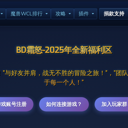
魔兽WCL排行
攻略
插件
捐款支持
BD霜怒-2025年全新福利区
怀旧！"与好友并肩，战无不胜的冒险之旅！"，"
于每一个人！"
游戏账号注册
如何连接游戏？
加入玩家群