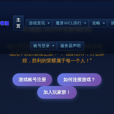
主
游戏资讯
魔兽WCL排行
攻略
页
BD霜怒-2025年全新福利区
账号登录
服务器声明
加入2025霜怒wlk80经典怀旧！"与好友并肩，
战无不胜的冒险之旅！"，"团队协作，共创辉
煌，胜利的荣耀属于每一个人！"
游戏账号注册
如何连接游戏？
加入玩家群！