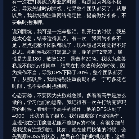
有一次在打奥妮克希亚的时候，就是因为网络不稳
定，导致关键时刻掉线，结果整个团队都灭了。从那
以后，我就特别注重网络稳定性，提前做好准备，不
要临时抱佛脚。
说到踩坑，我可是一把辛酸泪。刚开始的时候，我总
是太心急，结果适得其反。有一次，我因为准备不
足，差点把整个团队都坑了，现在想起来还觉得不好
意思。那时候我在打黑翼之巢，穿的是T2套装，属
性是力量180，敏捷120，暴击率20%。我以为魔兽
私服不能抓jy很简单，结果在打奈法利安的时候，因
为操作不当，导致DPS下降了30%，整个团队都灭
了。从那以后，我就特别注重前期准备，宁可多花点
时间，也不要临时抱佛脚。
心态要稳，不要因为失败就急躁。多看看高手是怎么
做的，学习他们的思路。我记得有一次在打纳克萨玛
斯的时候，看到一个高手的操作，他的DPS达到了
4000，比我的高了很多。我仔细观察了他的操作，
发现他在使用魔兽私服不能抓jy的时候，有很多细节
是我没有注意到的。比如，他在使用技能的时候，会
先观察BOSS的状态，然后在合适的时机使用，这样