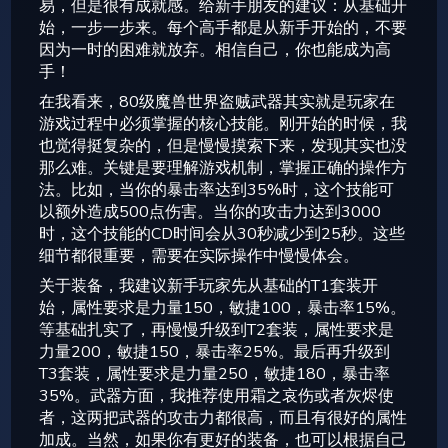
易，但是很有成就感。给新手朋友的建议：从基础开
始，一步一步来。每个高手都是从新手开始的，不要
因为一时的困难就放弃。相信自己，你也能成为高
手！
在我看来，80级魔兽世界盗贼武器其实就是玩家在
游戏过程中必须掌握的核心技能。刚开始的时候，我
也觉得挺复杂的，但是慢慢摸索下来，发现其实也没
那么难。关键是要理解游戏机制，掌握正确的操作方
法。比如，当你的暴击率达到35%时，这个技能可
以额外造成500点伤害。当你的攻击力达到3000
时，这个技能的CD时间会从30秒减少到25秒。这些
细节都很重要，需要在实际操作中慢慢体会。
关于装备，我建议新手玩家先从基础的T1套装开
始，属性要求是力量150，敏捷100，暴击率15%。
等基础扎实了，再慢慢升级到T2套装，属性要求是
力量200，敏捷150，暴击率25%。最后再升级到
T3套装，属性要求是力量250，敏捷180，暴击率
35%。武器方面，我推荐使用霜之哀伤或者灰烬使
者，这两把武器的攻击力都很高，而且有很好的属性
加成。当然，如果你有更好的装备，也可以根据自己