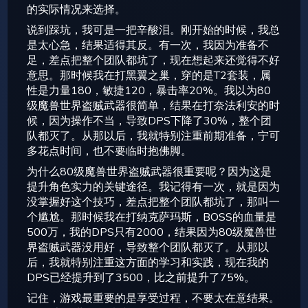
的实际情况来选择。
说到踩坑，我可是一把辛酸泪。刚开始的时候，我总
是太心急，结果适得其反。有一次，我因为准备不
足，差点把整个团队都坑了，现在想起来还觉得不好
意思。那时候我在打黑翼之巢，穿的是T2套装，属
性是力量180，敏捷120，暴击率20%。我以为80
级魔兽世界盗贼武器很简单，结果在打奈法利安的时
候，因为操作不当，导致DPS下降了30%，整个团
队都灭了。从那以后，我就特别注重前期准备，宁可
多花点时间，也不要临时抱佛脚。
为什么80级魔兽世界盗贼武器很重要呢？因为这是
提升角色实力的关键途径。我记得有一次，就是因为
没掌握好这个技巧，差点把整个团队都坑了，那叫一
个尴尬。那时候我在打纳克萨玛斯，BOSS的血量是
500万，我的DPS只有2000，结果因为80级魔兽世
界盗贼武器没用好，导致整个团队都灭了。从那以
后，我就特别注重这方面的学习和实践，现在我的
DPS已经提升到了3500，比之前提升了75%。
记住，游戏最重要的是享受过程，不要太在意结果。