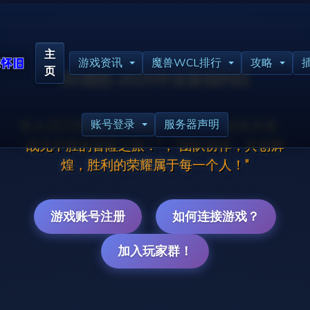
主
游戏资讯
魔兽WCL排行
攻略
页
BD霜怒-2025年全新福利区
账号登录
服务器声明
加入2025霜怒wlk80经典怀旧！"与好友并肩，
战无不胜的冒险之旅！"，"团队协作，共创辉
煌，胜利的荣耀属于每一个人！"
游戏账号注册
如何连接游戏？
加入玩家群！