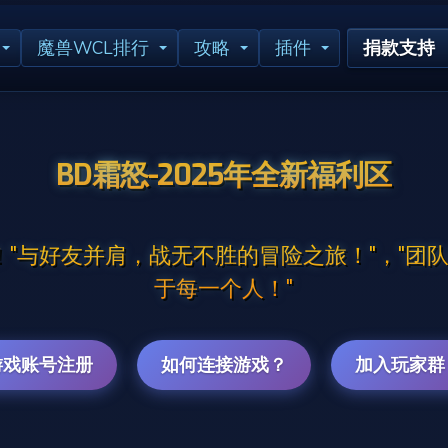
魔兽WCL排行
攻略
插件
捐款支持
BD霜怒-2025年全新福利区
怀旧！"与好友并肩，战无不胜的冒险之旅！"，"
于每一个人！"
游戏账号注册
如何连接游戏？
加入玩家群