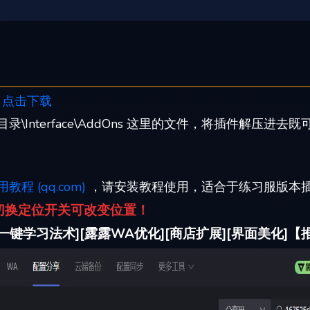
：
点击下载
\Interface\AddOns 这里的文件，将插件解压
教程 (qq.com)
，请安装教程使用，适合于练习服版本
I-切换定位开关可改变位置！
键学习法术][露露WA优化][商店扩展][界面美化]【