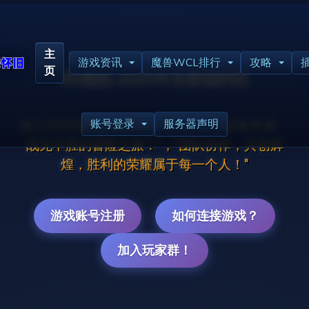
主
游戏资讯
魔兽WCL排行
攻略
页
BD霜怒-2025年全新福利区
账号登录
服务器声明
加入2025霜怒wlk80经典怀旧！"与好友并肩，
战无不胜的冒险之旅！"，"团队协作，共创辉
煌，胜利的荣耀属于每一个人！"
游戏账号注册
如何连接游戏？
加入玩家群！